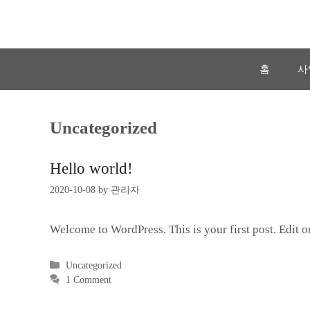
Skip
to
content
홈
사
Uncategorized
Hello world!
2020-10-08
by
관리자
Welcome to WordPress. This is your first post. Edit or 
Categories
Uncategorized
1 Comment