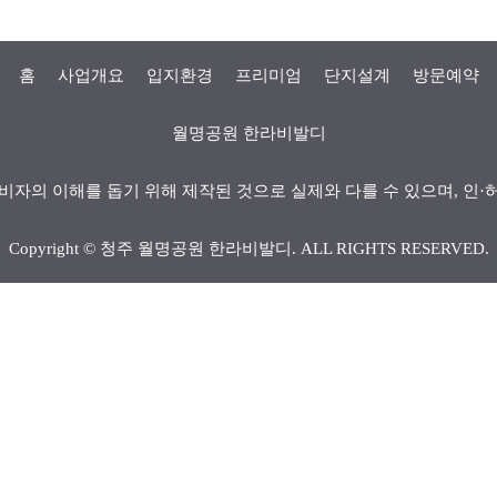
홈
사업개요
입지환경
프리미엄
단지설계
방문예약
월명공원 한라비발디
비자의 이해를 돕기 위해 제작된 것으로 실제와 다를 수 있으며, 인·
Copyright ©
청주 월명공원 한라비발디
. ALL RIGHTS RESERVED.