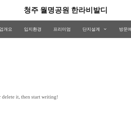
청주 월명공원 한라비발디
업개요
입지환경
프리미엄
단지설계
방문
delete it, then start writing!